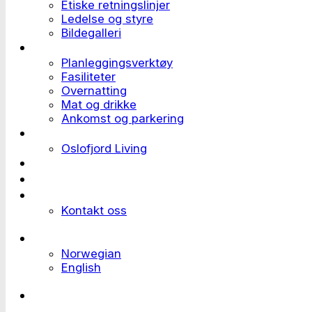
Etiske retningslinjer
Ledelse og styre
Bildegalleri
Planlegge et event
Planleggingsverktøy
Fasiliteter
Overnatting
Mat og drikke
Ankomst og parkering
Deltaker til et event
Oslofjord Living
Kundehistorier
Ledige stillinger
Send forespørsel
Kontakt oss
Languages
Norwegian
English