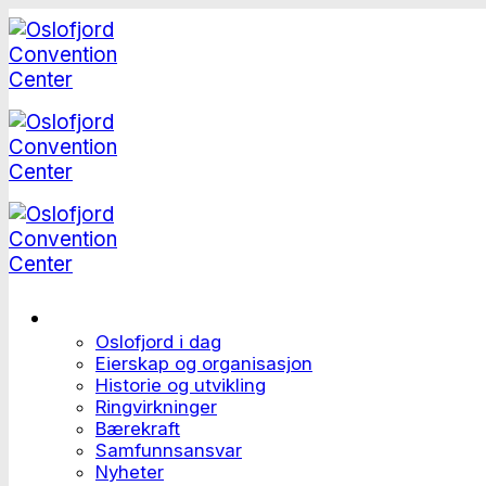
Skip
to
content
Dette er Oslofjord
Oslofjord i dag
Eierskap og organisasjon
Historie og utvikling
Ringvirkninger
Bærekraft
Samfunnsansvar
Nyheter