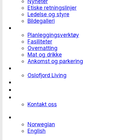
Nyheter
Etiske retningslinjer
Ledelse og styre
Bildegalleri
Planlegge et event
Planleggingsverktøy
Fasiliteter
Overnatting
Mat og drikke
Ankomst og parkering
Deltaker til et event
Oslofjord Living
Kundehistorier
Ledige stillinger
Send forespørsel
Kontakt oss
Languages
Norwegian
English