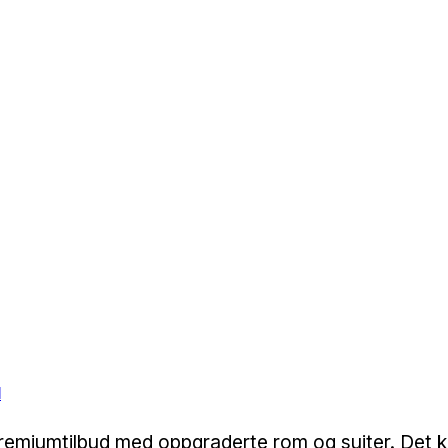
d
remiumtilbud med oppgraderte rom og suiter. Det ko