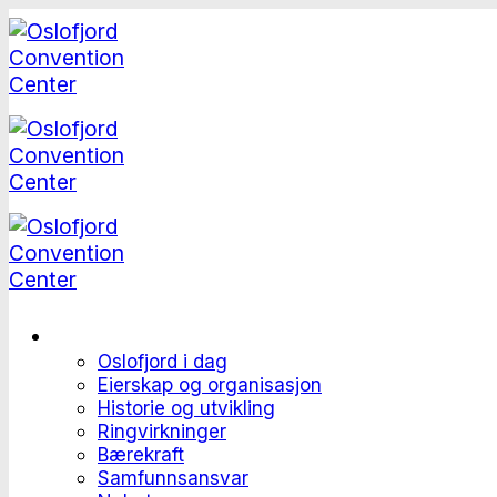
Skip
to
content
Dette er Oslofjord
Oslofjord i dag
Eierskap og organisasjon
Historie og utvikling
Ringvirkninger
Bærekraft
Samfunnsansvar