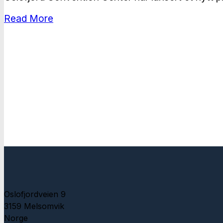
Read More
Oslofjordveien 9
3159 Melsomvik
Norge