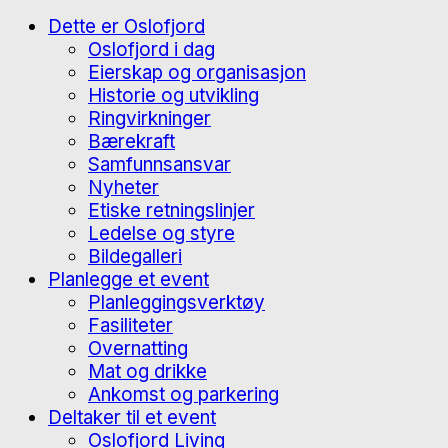
Dette er Oslofjord
Oslofjord i dag
Eierskap og organisasjon
Historie og utvikling
Ringvirkninger
Bærekraft
Samfunnsansvar
Nyheter
Etiske retningslinjer
Ledelse og styre
Bildegalleri
Planlegge et event
Planleggingsverktøy
Fasiliteter
Overnatting
Mat og drikke
Ankomst og parkering
Deltaker til et event
Oslofjord Living