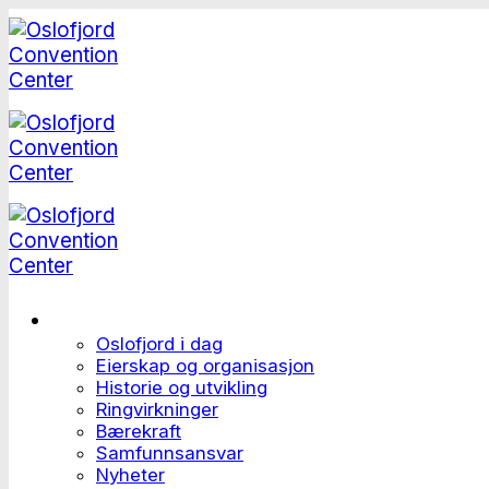
Skip
to
content
Dette er Oslofjord
Oslofjord i dag
Eierskap og organisasjon
Historie og utvikling
Ringvirkninger
Bærekraft
Samfunnsansvar
Nyheter