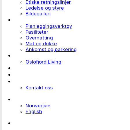
Etiske retningslinjer
Ledelse og styre
Bildegalleri
Planlegge et event
Planleggingsverktøy
Fasiliteter
Overnatting
Mat og drikke
Ankomst og parkering
Deltaker til et event
Oslofjord Living
Kundehistorier
Ledige stillinger
Send forespørsel
Kontakt oss
Languages
Norwegian
English