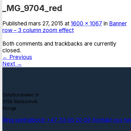
_MG_9704_red
Published
mars 27, 2015
at
1600 × 1067
in
Banner
row – 3 column zoom effect
Both comments and trackbacks are currently
closed.
←
Previous
Next
→
Oslofjordveien 9
3159 Melsomvik
Norge
Ring sentralbord: +47 33 00 20 00
Kontakt oss he