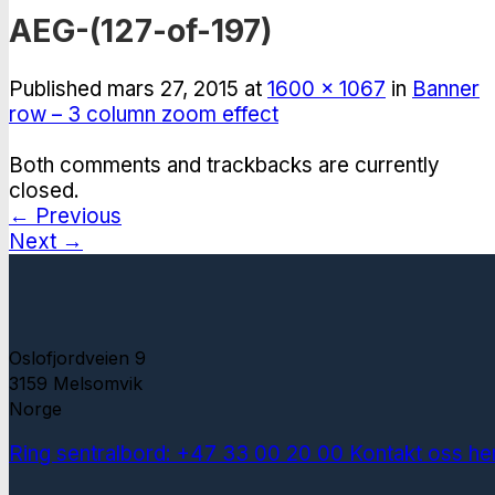
AEG-(127-of-197)
Published
mars 27, 2015
at
1600 × 1067
in
Banner
row – 3 column zoom effect
Both comments and trackbacks are currently
closed.
←
Previous
Next
→
Oslofjordveien 9
3159 Melsomvik
Norge
Ring sentralbord: +47 33 00 20 00
Kontakt oss he