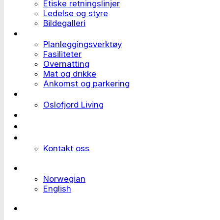
Etiske retningslinjer
Ledelse og styre
Bildegalleri
Planlegge et event
Planleggingsverktøy
Fasiliteter
Overnatting
Mat og drikke
Ankomst og parkering
Deltaker til et event
Oslofjord Living
Kundehistorier
Ledige stillinger
Send forespørsel
Kontakt oss
Languages
Norwegian
English