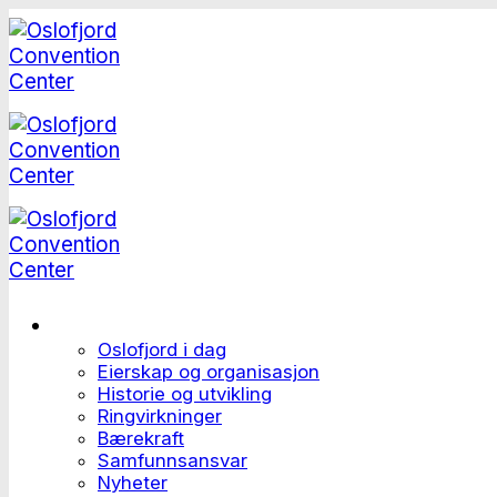
Skip
to
content
Dette er Oslofjord
Oslofjord i dag
Eierskap og organisasjon
Historie og utvikling
Ringvirkninger
Bærekraft
Samfunnsansvar
Nyheter