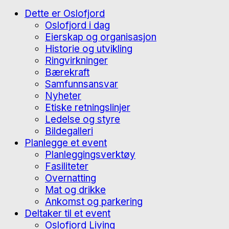
Dette er Oslofjord
Oslofjord i dag
Eierskap og organisasjon
Historie og utvikling
Ringvirkninger
Bærekraft
Samfunnsansvar
Nyheter
Etiske retningslinjer
Ledelse og styre
Bildegalleri
Planlegge et event
Planleggingsverktøy
Fasiliteter
Overnatting
Mat og drikke
Ankomst og parkering
Deltaker til et event
Oslofjord Living