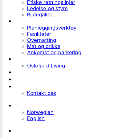
Etiske retningslinjer
Ledelse og styre
Bildegalleri
Planlegge et event
Planleggingsverktøy
Fasiliteter
Overnatting
Mat og drikke
Ankomst og parkering
Deltaker til et event
Oslofjord Living
Kundehistorier
Ledige stillinger
Send forespørsel
Kontakt oss
Languages
Norwegian
English