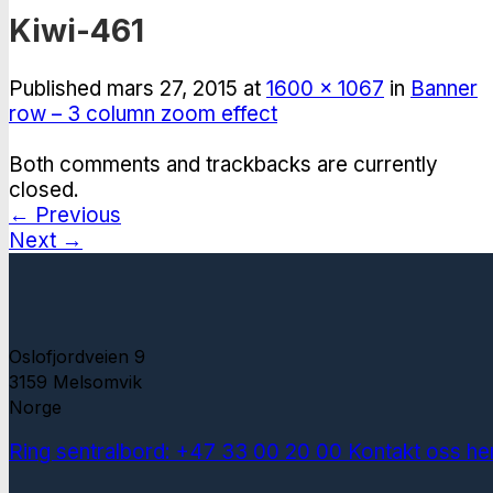
Kiwi-461
Published
mars 27, 2015
at
1600 × 1067
in
Banner
row – 3 column zoom effect
Both comments and trackbacks are currently
closed.
←
Previous
Next
→
Oslofjordveien 9
3159 Melsomvik
Norge
Ring sentralbord: +47 33 00 20 00
Kontakt oss he