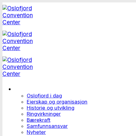
Skip
to
content
Dette er Oslofjord
Oslofjord i dag
Eierskap og organisasjon
Historie og utvikling
Ringvirkninger
Bærekraft
Samfunnsansvar
Nyheter