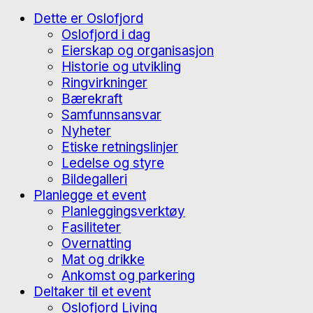
Dette er Oslofjord
Oslofjord i dag
Eierskap og organisasjon
Historie og utvikling
Ringvirkninger
Bærekraft
Samfunnsansvar
Nyheter
Etiske retningslinjer
Ledelse og styre
Bildegalleri
Planlegge et event
Planleggingsverktøy
Fasiliteter
Overnatting
Mat og drikke
Ankomst og parkering
Deltaker til et event
Oslofjord Living