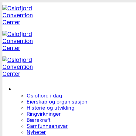
Skip
to
content
Dette er Oslofjord
Oslofjord i dag
Eierskap og organisasjon
Historie og utvikling
Ringvirkninger
Bærekraft
Samfunnsansvar
Nyheter