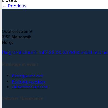
closed.
←
Previous
Oslofjordveien 9
3159 Melsomvik
Norge
Ring sentralbord: +47 33 00 20 00
Kontakt oss he
Planlegge et event
Planlegge et event
Planleggingsverktøy
Slik kommer du til oss
Deltaker / besøkende