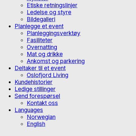
Etiske retningslinjer
Ledelse og styre
Bildegalleri
Planlegge et event
Planleggingsverktøy
Fasiliteter
Overnatting
Mat og drikke
Ankomst og parkering
Deltaker til et event
Oslofjord Living
Kundehistorier
Ledige stillinger
Send forespørsel
Kontakt oss
Languages
Norwegian
English