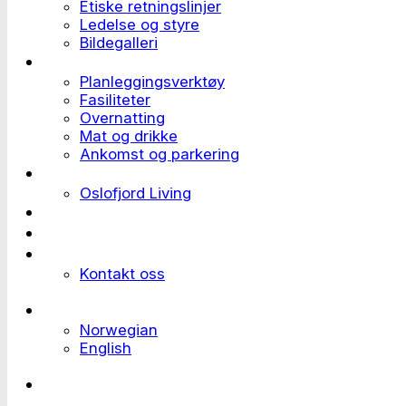
Etiske retningslinjer
Ledelse og styre
Bildegalleri
Planlegge et event
Planleggingsverktøy
Fasiliteter
Overnatting
Mat og drikke
Ankomst og parkering
Deltaker til et event
Oslofjord Living
Kundehistorier
Ledige stillinger
Send forespørsel
Kontakt oss
Languages
Norwegian
English