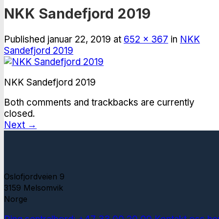
NKK Sandefjord 2019
Published
januar 22, 2019
at
652 × 367
in
NKK
Sandefjord 2019
NKK Sandefjord 2019
Both comments and trackbacks are currently
closed.
Next
→
Oslofjordveien 9
3159 Melsomvik
Norge