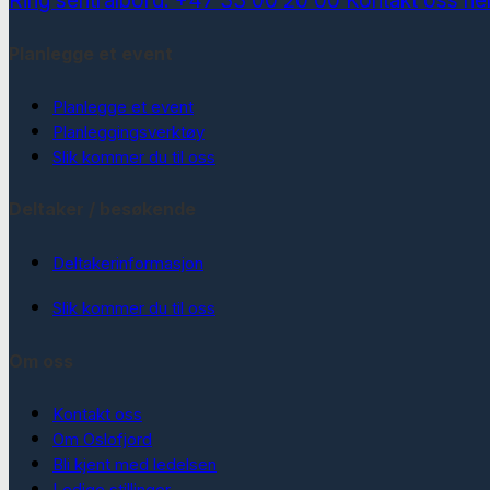
Ring sentralbord: +47 33 00 20 00
Kontakt oss he
Planlegge et event
Planlegge et event
Planleggingsverktøy
Slik kommer du til oss
Deltaker / besøkende
Deltakerinformasjon
Slik kommer du til oss
Om oss
Kontakt oss
Om Oslofjord
Bli kjent med ledelsen
Ledige stillinger