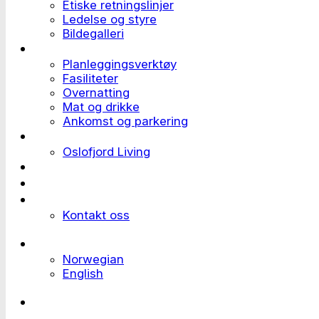
Etiske retningslinjer
Ledelse og styre
Bildegalleri
Planlegge et event
Planleggingsverktøy
Fasiliteter
Overnatting
Mat og drikke
Ankomst og parkering
Deltaker til et event
Oslofjord Living
Kundehistorier
Ledige stillinger
Send forespørsel
Kontakt oss
Languages
Norwegian
English