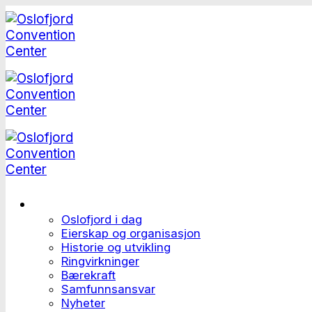
Skip
to
content
Dette er Oslofjord
Oslofjord i dag
Eierskap og organisasjon
Historie og utvikling
Ringvirkninger
Bærekraft
Samfunnsansvar
Nyheter