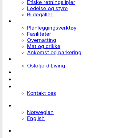
Etiske retningslinjer
Ledelse og styre
Bildegalleri
Planlegge et event
Planleggingsverktøy
Fasiliteter
Overnatting
Mat og drikke
Ankomst og parkering
Deltaker til et event
Oslofjord Living
Kundehistorier
Ledige stillinger
Send forespørsel
Kontakt oss
Languages
Norwegian
English