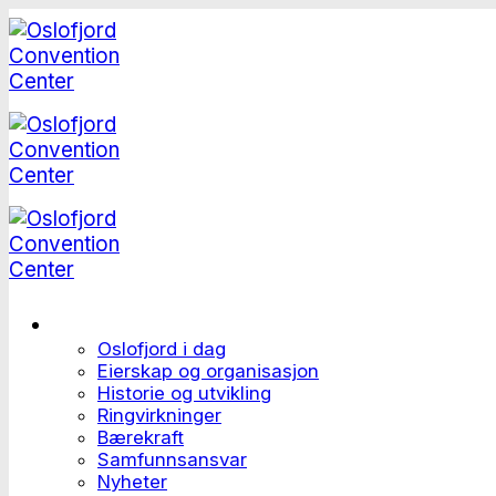
Skip
to
content
Dette er Oslofjord
Oslofjord i dag
Eierskap og organisasjon
Historie og utvikling
Ringvirkninger
Bærekraft
Samfunnsansvar
Nyheter