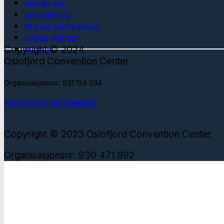
Kontakt oss
Om Oslofjord
Bli kjent med ledelsen
Ledige stillinger
Copyright © 2024
Nyheter
Oslofjord Convention Center
Organisasjonsnr: 931 124 234
Personvernerklæring
Copyright © 2023 Oslofjord Convention Center
Organisasjonsnr: 930 471 992