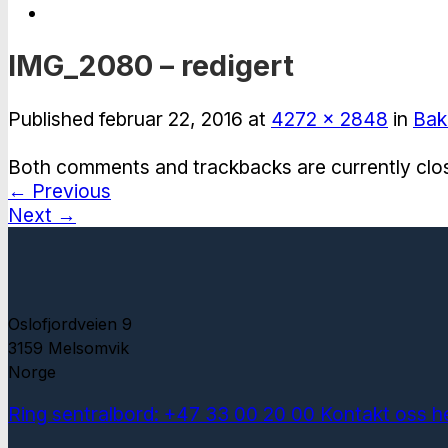
IMG_2080 – redigert
Published
februar 22, 2016
at
4272 × 2848
in
Bak
Both comments and trackbacks are currently clo
←
Previous
Next
→
Oslofjordveien 9
3159 Melsomvik
Norge
Ring sentralbord: +47 33 00 20 00
Kontakt oss h