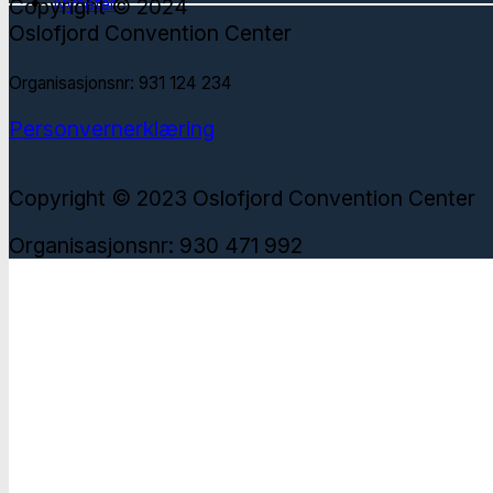
Nyheter
Copyright © 2024
Oslofjord Convention Center
Organisasjonsnr: 931 124 234
Personvernerklæring
Copyright © 2023 Oslofjord Convention Center
Organisasjonsnr: 930 471 992