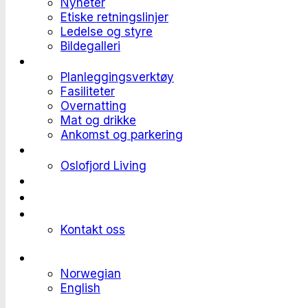
Nyheter
Etiske retningslinjer
Ledelse og styre
Bildegalleri
Planlegge et event
Planleggingsverktøy
Fasiliteter
Overnatting
Mat og drikke
Ankomst og parkering
Deltaker til et event
Oslofjord Living
Kundehistorier
Ledige stillinger
Send forespørsel
Kontakt oss
Languages
Norwegian
English