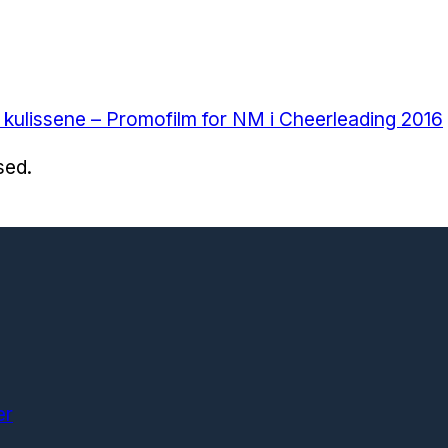
 kulissene – Promofilm for NM i Cheerleading 2016
sed.
er