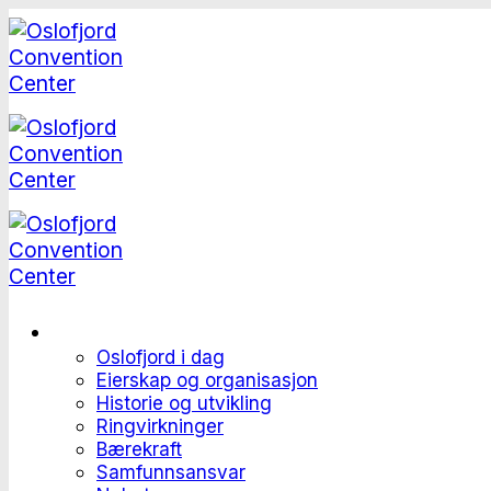
Skip
to
content
Dette er Oslofjord
Oslofjord i dag
Eierskap og organisasjon
Historie og utvikling
Ringvirkninger
Bærekraft
Samfunnsansvar