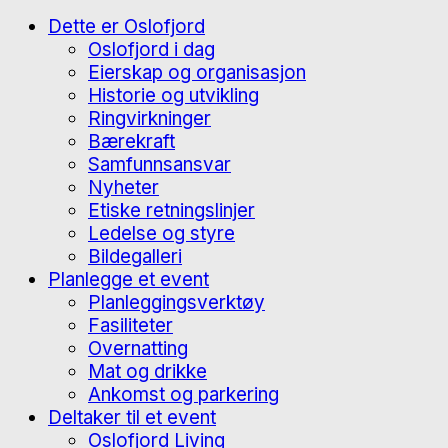
Dette er Oslofjord
Oslofjord i dag
Eierskap og organisasjon
Historie og utvikling
Ringvirkninger
Bærekraft
Samfunnsansvar
Nyheter
Etiske retningslinjer
Ledelse og styre
Bildegalleri
Planlegge et event
Planleggingsverktøy
Fasiliteter
Overnatting
Mat og drikke
Ankomst og parkering
Deltaker til et event
Oslofjord Living