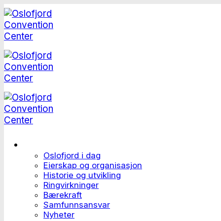
Skip
to
content
Dette er Oslofjord
Oslofjord i dag
Eierskap og organisasjon
Historie og utvikling
Ringvirkninger
Bærekraft
Samfunnsansvar
Nyheter