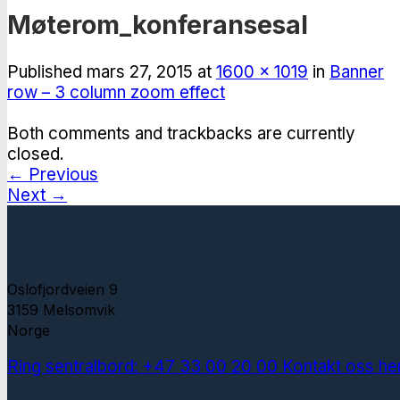
Møterom_konferansesal
Published
mars 27, 2015
at
1600 × 1019
in
Banner
row – 3 column zoom effect
Both comments and trackbacks are currently
closed.
←
Previous
Next
→
Oslofjordveien 9
3159 Melsomvik
Norge
Ring sentralbord: +47 33 00 20 00
Kontakt oss he