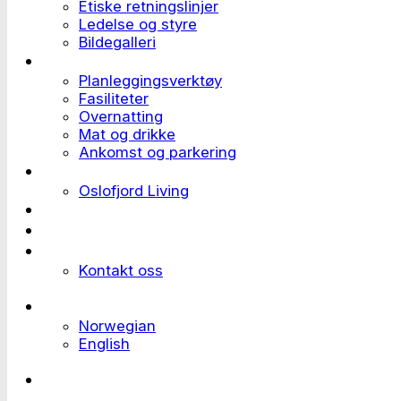
Etiske retningslinjer
Ledelse og styre
Bildegalleri
Planlegge et event
Planleggingsverktøy
Fasiliteter
Overnatting
Mat og drikke
Ankomst og parkering
Deltaker til et event
Oslofjord Living
Kundehistorier
Ledige stillinger
Send forespørsel
Kontakt oss
Languages
Norwegian
English