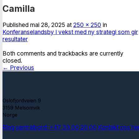
Camilla
Published
mai 28, 2025
at
250 × 250
in
Konferanselandsby i vekst med ny strategi som gir
resultater
Both comments and trackbacks are currently
closed.
←
Previous
Oslofjordveien 9
3159 Melsomvik
Norge
Ring sentralbord: +47 33 00 20 00
Kontakt oss he