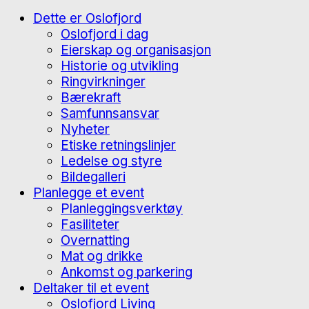
Dette er Oslofjord
Oslofjord i dag
Eierskap og organisasjon
Historie og utvikling
Ringvirkninger
Bærekraft
Samfunnsansvar
Nyheter
Etiske retningslinjer
Ledelse og styre
Bildegalleri
Planlegge et event
Planleggingsverktøy
Fasiliteter
Overnatting
Mat og drikke
Ankomst og parkering
Deltaker til et event
Oslofjord Living