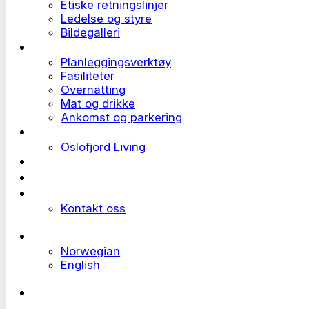
Etiske retningslinjer
Ledelse og styre
Bildegalleri
Planlegge et event
Planleggingsverktøy
Fasiliteter
Overnatting
Mat og drikke
Ankomst og parkering
Deltaker til et event
Oslofjord Living
Kundehistorier
Ledige stillinger
Send forespørsel
Kontakt oss
Languages
Norwegian
English