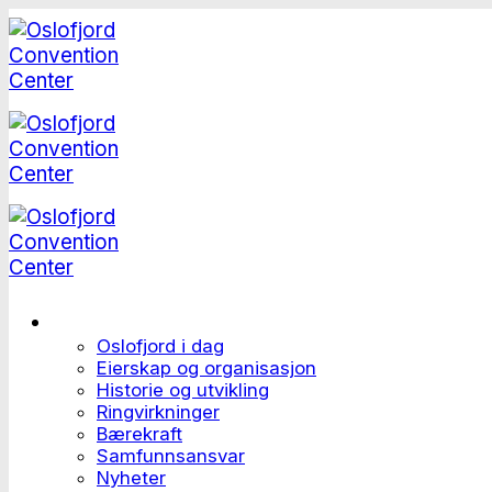
Skip
to
content
Dette er Oslofjord
Oslofjord i dag
Eierskap og organisasjon
Historie og utvikling
Ringvirkninger
Bærekraft
Samfunnsansvar
Nyheter