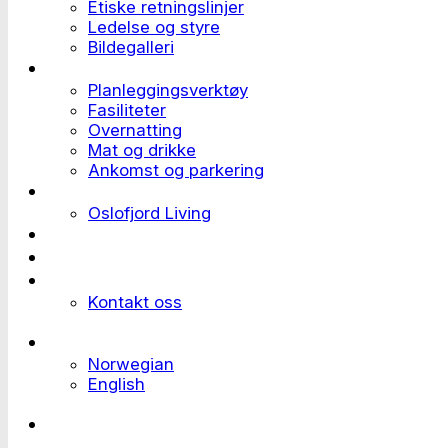
Etiske retningslinjer
Ledelse og styre
Bildegalleri
Planlegge et event
Planleggingsverktøy
Fasiliteter
Overnatting
Mat og drikke
Ankomst og parkering
Deltaker til et event
Oslofjord Living
Kundehistorier
Ledige stillinger
Send forespørsel
Kontakt oss
Languages
Norwegian
English