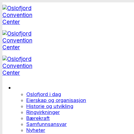
Skip
to
content
Dette er Oslofjord
Oslofjord i dag
Eierskap og organisasjon
Historie og utvikling
Ringvirkninger
Bærekraft
Samfunnsansvar
Nyheter