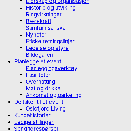
Eierskap og organisasjon
Historie og utvikling
Ringvirkninger
Bærekraft
Samfunnsansvar
Nyheter
Etiske retningslinjer
Ledelse og styre
Bildegalleri
Planlegge et event
Planleggingsverktøy
Fasiliteter
Overnatting
Mat og drikke
Ankomst og parkering
Deltaker til et event
Oslofjord Living
Kundehistorier
Ledige stillinger
Send forespørsel