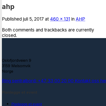
ahp
Published
juli 5, 2017
at
460 × 131
in
AHP
Both comments and trackbacks are currently
closed.
Oslofjordveien 9
3159 Melsomvik
Norge
Ring sentralbord: +47 33 00 20 00
Kontakt oss he
Planlegge et event
Planlegge et event