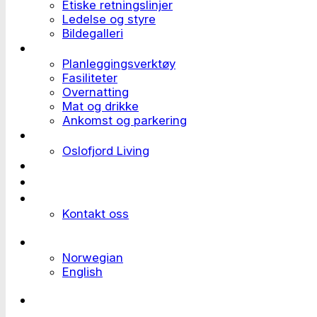
Etiske retningslinjer
Ledelse og styre
Bildegalleri
Planlegge et event
Planleggingsverktøy
Fasiliteter
Overnatting
Mat og drikke
Ankomst og parkering
Deltaker til et event
Oslofjord Living
Kundehistorier
Ledige stillinger
Send forespørsel
Kontakt oss
Languages
Norwegian
English