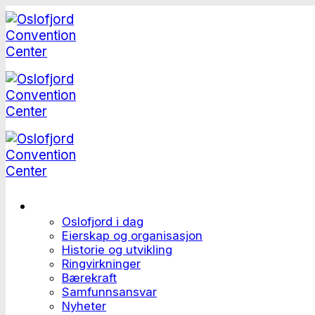
Skip
to
content
Dette er Oslofjord
Oslofjord i dag
Eierskap og organisasjon
Historie og utvikling
Ringvirkninger
Bærekraft
Samfunnsansvar
Nyheter