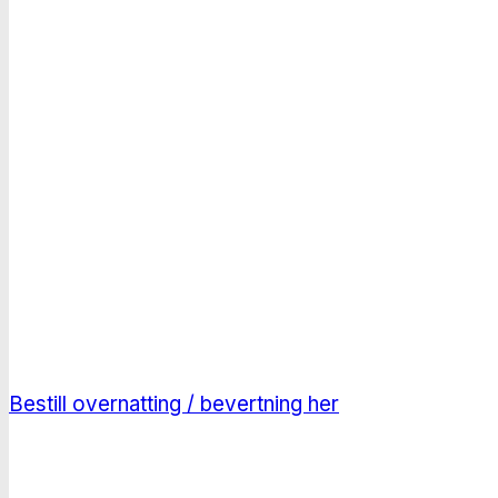
Norsk Kennel Klub
22.-24. nov. 2024 i
Sandefjord / Melsomvik
Flotte overnattingsmuligheter rett ved
konkurransearenaen!
Bestill overnatting / bevertning her