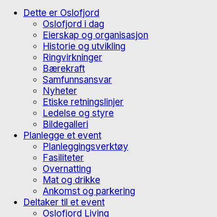
Dette er Oslofjord
Oslofjord i dag
Eierskap og organisasjon
Historie og utvikling
Ringvirkninger
Bærekraft
Samfunnsansvar
Nyheter
Etiske retningslinjer
Ledelse og styre
Bildegalleri
Planlegge et event
Planleggingsverktøy
Fasiliteter
Overnatting
Mat og drikke
Ankomst og parkering
Deltaker til et event
Oslofjord Living