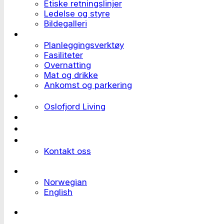
Etiske retningslinjer
Ledelse og styre
Bildegalleri
Planlegge et event
Planleggingsverktøy
Fasiliteter
Overnatting
Mat og drikke
Ankomst og parkering
Deltaker til et event
Oslofjord Living
Kundehistorier
Ledige stillinger
Send forespørsel
Kontakt oss
Languages
Norwegian
English