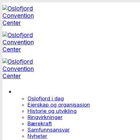
Skip
to
content
Dette er Oslofjord
Oslofjord i dag
Eierskap og organisasjon
Historie og utvikling
Ringvirkninger
Bærekraft
Samfunnsansvar
Nyheter