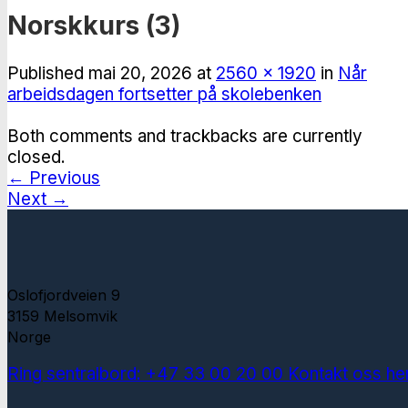
Norskkurs (3)
Published
mai 20, 2026
at
2560 × 1920
in
Når
arbeidsdagen fortsetter på skolebenken
Both comments and trackbacks are currently
closed.
←
Previous
Next
→
Oslofjordveien 9
3159 Melsomvik
Norge
Ring sentralbord: +47 33 00 20 00
Kontakt oss he