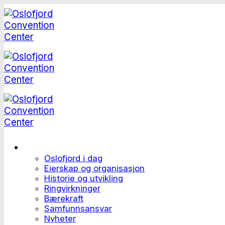
Skip
to
content
Dette er Oslofjord
Oslofjord i dag
Eierskap og organisasjon
Historie og utvikling
Ringvirkninger
Bærekraft
Samfunnsansvar
Nyheter