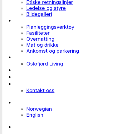
Etiske retningslinjer
Ledelse og styre
Bildegalleri
Planlegge et event
Planleggingsverktøy
Fasiliteter
Overnatting
Mat og drikke
Ankomst og parkering
Deltaker til et event
Oslofjord Living
Kundehistorier
Ledige stillinger
Send forespørsel
Kontakt oss
Languages
Norwegian
English