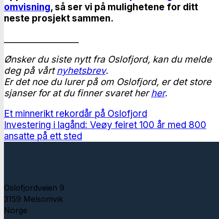
omvisning
, så ser vi på mulighetene for ditt
neste prosjekt sammen.
_________________
Ønsker du siste nytt fra Oslofjord, kan du melde
deg på vårt
nyhetsbrev
.
Er det noe du lurer på om Oslofjord, er det store
sjanser for at du finner svaret her
her
.
Et minnerikt rekordår på Oslofjord
Investering i lagånd: Veøy feiret 100 år med 800
ansatte på ett sted
Oslofjordveien 9
3159 Melsomvik
Norge