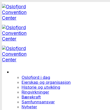
Skip
to
content
Dette er Oslofjord
Oslofjord i dag
Eierskap og organisasjon
Historie og utvikling
Ringvirkninger
Bærekraft
Samfunnsansvar
Nyheter