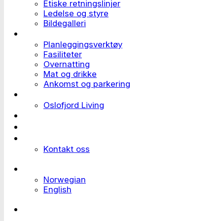
Etiske retningslinjer
Ledelse og styre
Bildegalleri
Planlegge et event
Planleggingsverktøy
Fasiliteter
Overnatting
Mat og drikke
Ankomst og parkering
Deltaker til et event
Oslofjord Living
Kundehistorier
Ledige stillinger
Send forespørsel
Kontakt oss
Languages
Norwegian
English