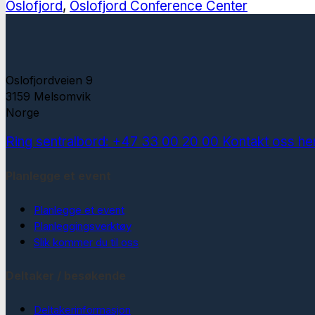
Oslofjord
,
Oslofjord Conference Center
Oslofjordveien 9
3159 Melsomvik
Norge
Ring sentralbord: +47 33 00 20 00
Kontakt oss he
Planlegge et event
Planlegge et event
Planleggingsverktøy
Slik kommer du til oss
Deltaker / besøkende
Deltakerinformasjon