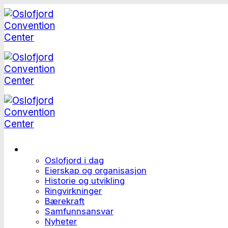
Skip
to
content
Dette er Oslofjord
Oslofjord i dag
Eierskap og organisasjon
Historie og utvikling
Ringvirkninger
Bærekraft
Samfunnsansvar
Nyheter