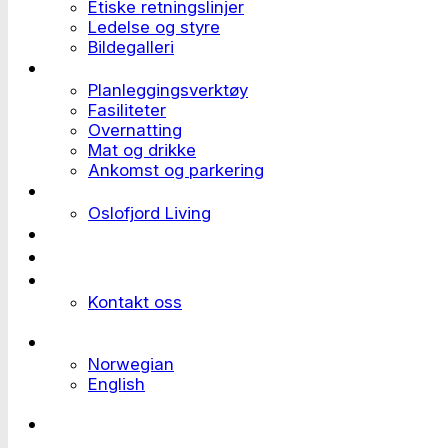
Etiske retningslinjer
Ledelse og styre
Bildegalleri
Planlegge et event
Planleggingsverktøy
Fasiliteter
Overnatting
Mat og drikke
Ankomst og parkering
Deltaker til et event
Oslofjord Living
Kundehistorier
Ledige stillinger
Send forespørsel
Kontakt oss
Languages
Norwegian
English