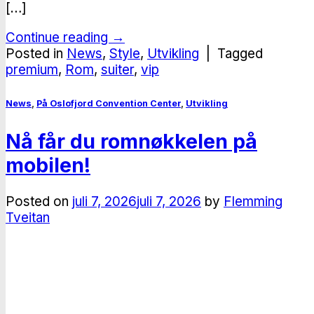
[…]
Continue reading
→
Posted in
News
,
Style
,
Utvikling
|
Tagged
premium
,
Rom
,
suiter
,
vip
News
,
På Oslofjord Convention Center
,
Utvikling
Nå får du romnøkkelen på
mobilen!
Posted on
juli 7, 2026
juli 7, 2026
by
Flemming
Tveitan