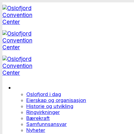
Skip
to
content
Dette er Oslofjord
Oslofjord i dag
Eierskap og organisasjon
Historie og utvikling
Ringvirkninger
Bærekraft
Samfunnsansvar
Nyheter