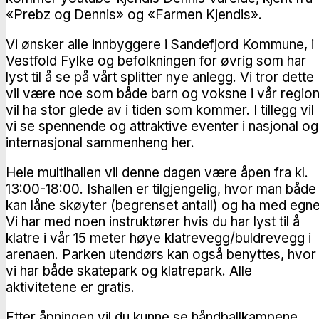
«Prebz og Dennis» og «Farmen Kjendis».
Vi ønsker alle innbyggere i Sandefjord Kommune, i
Vestfold Fylke og befolkningen for øvrig som har
lyst til å se på vårt splitter nye anlegg. Vi tror dette
vil være noe som både barn og voksne i vår regio
vil ha stor glede av i tiden som kommer. I tillegg vil
vi se spennende og attraktive eventer i nasjonal og
internasjonal sammenheng her.
Hele multihallen vil denne dagen være åpen fra kl.
13:00-18:00. Ishallen er tilgjengelig, hvor man både
kan låne skøyter (begrenset antall) og ha med egne
Vi har med noen instruktører hvis du har lyst til å
klatre i vår 15 meter høye klatrevegg/buldrevegg i
arenaen. Parken utendørs kan også benyttes, hvor
vi har både skatepark og klatrepark. Alle
aktivitetene er gratis.
Etter åpningen vil du kunne se håndballkampene