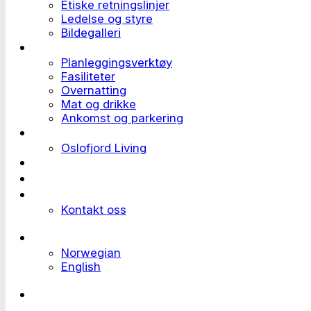
Etiske retningslinjer
Ledelse og styre
Bildegalleri
Planlegge et event
Planleggingsverktøy
Fasiliteter
Overnatting
Mat og drikke
Ankomst og parkering
Deltaker til et event
Oslofjord Living
Kundehistorier
Ledige stillinger
Send forespørsel
Kontakt oss
Languages
Norwegian
English