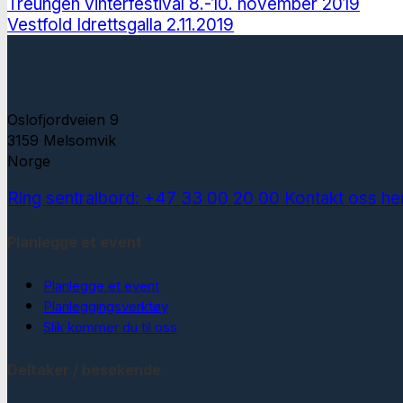
Treungen vinterfestival 8.-10. november 2019
Vestfold Idrettsgalla 2.11.2019
Oslofjordveien 9
3159 Melsomvik
Norge
Ring sentralbord: +47 33 00 20 00
Kontakt oss he
Planlegge et event
Planlegge et event
Planleggingsverktøy
Slik kommer du til oss
Deltaker / besøkende