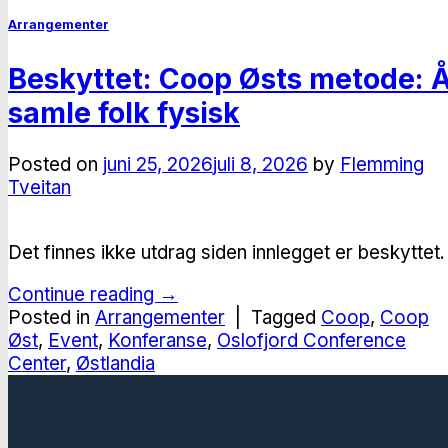
Arrangementer
Beskyttet: Coop Østs metode: 
samle folk fysisk
Posted on
juni 25, 2026
juli 8, 2026
by
Flemming
Tveitan
Det finnes ikke utdrag siden innlegget er beskyttet.
Continue reading
→
Posted in
Arrangementer
|
Tagged
Coop
,
Coop
Øst
,
Event
,
Konferanse
,
Oslofjord Conference
Center
,
Østlandia