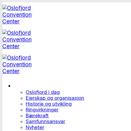
Skip
to
content
Dette er Oslofjord
Oslofjord i dag
Eierskap og organisasjon
Historie og utvikling
Ringvirkninger
Bærekraft
Samfunnsansvar
Nyheter