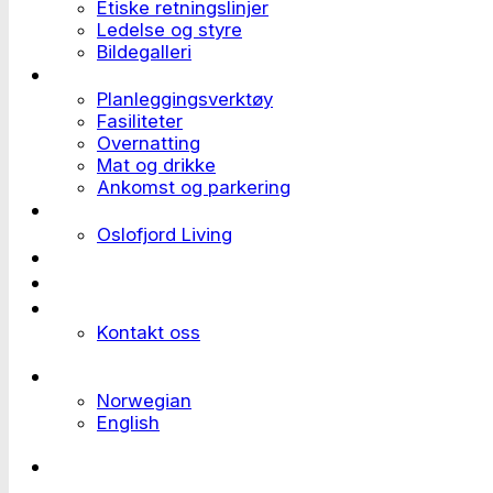
Etiske retningslinjer
Ledelse og styre
Bildegalleri
Planlegge et event
Planleggingsverktøy
Fasiliteter
Overnatting
Mat og drikke
Ankomst og parkering
Deltaker til et event
Oslofjord Living
Kundehistorier
Ledige stillinger
Send forespørsel
Kontakt oss
Languages
Norwegian
English