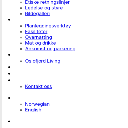
Etiske retningslinjer
Ledelse og styre
Bildegalleri
Planlegge et event
Planleggingsverktøy
Fasiliteter
Overnatting
Mat og drikke
Ankomst og parkering
Deltaker til et event
Oslofjord Living
Kundehistorier
Ledige stillinger
Send forespørsel
Kontakt oss
Languages
Norwegian
English