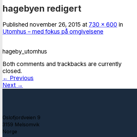
hagebyen redigert
Published
november 26, 2015
at
730 × 600
in
Utomhus – med fokus på omgivelsene
hageby_utomhus
Both comments and trackbacks are currently
closed.
←
Previous
Next
→
Oslofjordveien 9
3159 Melsomvik
Norge