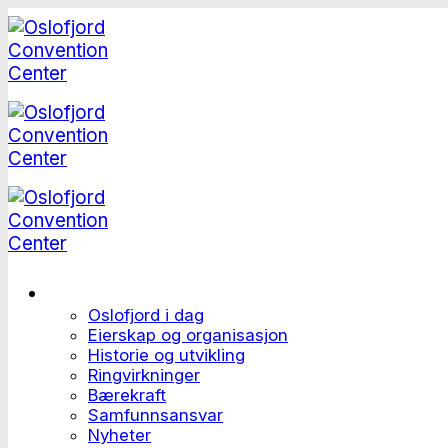
Skip
to
content
Dette er Oslofjord
Oslofjord i dag
Eierskap og organisasjon
Historie og utvikling
Ringvirkninger
Bærekraft
Samfunnsansvar
Nyheter