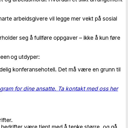
rte arbeidsgivere vil legge mer vekt på sosial
holder seg å fullføre oppgaver – ikke å kun føre
Steen og utdyper:
edelig konferansehotell. Det må være en grunn til
ogram for dine ansatte.
Ta kontakt med oss her
ifter.
e bedrifter være tjent med å tenke større, og gå