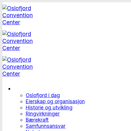
Skip
to
content
Dette er Oslofjord
Oslofjord i dag
Eierskap og organisasjon
Historie og utvikling
Ringvirkninger
Bærekraft
Samfunnsansvar