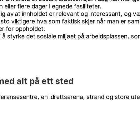
 eller flere dager i egnede fasiliteter.
 av at innholdet er relevant og interessant, og væ
t desto viktigere hva som faktisk skjer når man er s
ter for oppholdet.
i å styrke det sosiale miljøet på arbeidsplassen, som
ed alt på ett sted
eransesentre, en idrettsarena, strand og store utendø