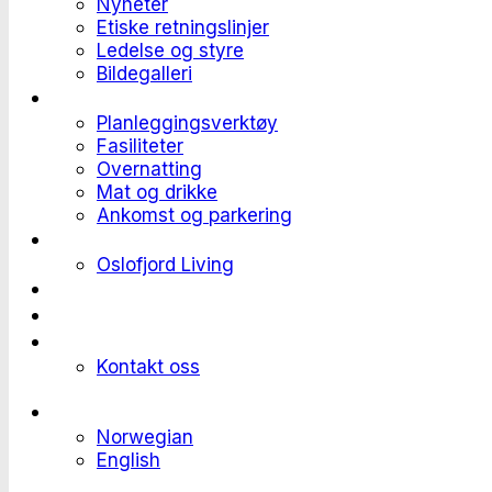
Nyheter
Etiske retningslinjer
Ledelse og styre
Bildegalleri
Planlegge et event
Planleggingsverktøy
Fasiliteter
Overnatting
Mat og drikke
Ankomst og parkering
Deltaker til et event
Oslofjord Living
Kundehistorier
Ledige stillinger
Send forespørsel
Kontakt oss
Languages
Norwegian
English