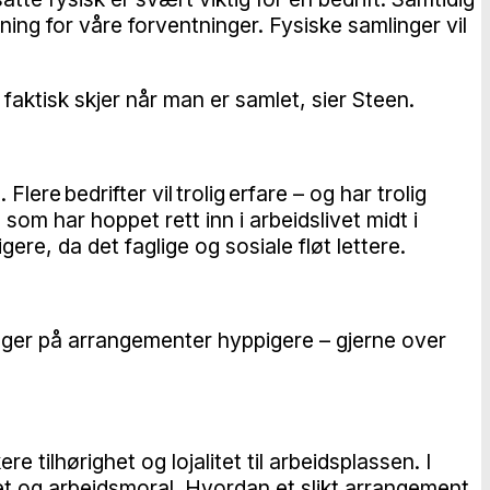
ng for våre forventninger. Fysiske samlinger vil
 faktisk skjer når man er samlet, sier Steen.
re bedrifter vil trolig erfare – og har trolig
som har hoppet rett inn i arbeidslivet midt i
gere, da det faglige og sosiale fløt lettere.
leger på arrangementer hyppigere – gjerne over
e tilhørighet og lojalitet til arbeidsplassen. I
itet og arbeidsmoral. Hvordan et slikt arrangement