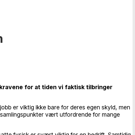
n
avene for at tiden vi faktisk tilbringer
å jobb er viktig ikke bare for deres egen skyld, men
e samlingspunkter vært utfordrende for mange
tte fysisk er svært viktig for en bedrift. Samtidig