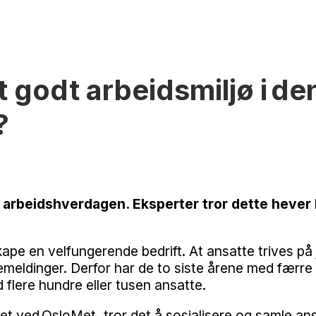
godt arbeidsmiljø i de
?
 arbeidshverdagen. Eksperter tror dette hever kr
 skape en velfungerende bedrift. At ansatte trives p
emeldinger. Derfor har de to siste årene med færr
 flere hundre eller tusen ansatte.
et ved OsloMet, tror det å sosialisere og samle ansa