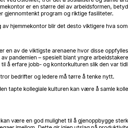
ekontor er en større del av arbeidsformen, betydni
mer gjennomtenkt program og riktige fasiliteter.
eg av hjemmekontor blir det desto viktigere hva som
n av de viktigste arenaene hvor disse oppfylles. Fle
e av pandemien – spesielt blant yngre arbeidstakere 
 å erfare jobb- og kontorkulturen slik den var tidli
tror bedrifter og ledere må tørre å tenke nytt.
 den tapte kollegiale kulturen kan være å samle kol
n kan være en god mulighet til å gjenoppbygge sterker
llegaer imellom. Dette gir igjen utslag på produktiv