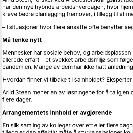
har den nye hybride arbeidshverdagen, hvor hjemm
kreve bedre planlegging fremover, i tillegg til et 
– I situasjoner hvor flere ansatte ofte benytter s
Må tenke nytt
Mennesker har sosiale behov, og arbeidsplassen er e
allerede erfart – et svekket arbeidsmiljø som følg
pandemien. Mange av dem har ikke hatt anledning til
Hvordan finner vi tilbake til samholdet? Eksperter 
Arild Steen mener en av løsningene for å ta igjen
flere dager.
Arrangementets innhold er avgjørende
En slik samling av kolleger over ett eller flere døg
tillegg er den effektiv måte å styrke relasjoner ko