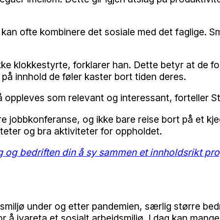
an ofte kombinere det sosiale med det faglige. Sma
klokkestyrte, forklarer han. Dette betyr at de for
 på innhold de føler kaster bort tiden deres.
 må oppleves som relevant og interessant, forteller 
gre jobbkonferanse, og ikke bare reise bort på et kj
eter og bra aktiviteter for oppholdet.
 og bedriften din å sy sammen et innholdsrikt pr
smiljø under og etter pandemien, særlig større bedr
r å ivareta et sosialt arbeidsmiljø. I dag kan mang