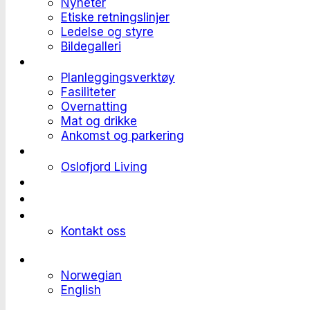
Nyheter
Etiske retningslinjer
Ledelse og styre
Bildegalleri
Planlegge et event
Planleggingsverktøy
Fasiliteter
Overnatting
Mat og drikke
Ankomst og parkering
Deltaker til et event
Oslofjord Living
Kundehistorier
Ledige stillinger
Send forespørsel
Kontakt oss
Languages
Norwegian
English