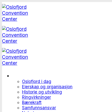
Skip
to
content
Dette er Oslofjord
Oslofjord i dag
Eierskap og organisasjon
Historie og utvikling
Ringvirkninger
Bærekraft
Samfunnsansvar