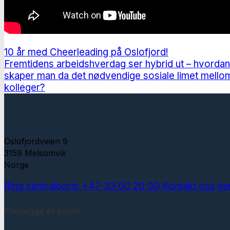
10 år med Cheerleading på Oslofjord!
Fremtidens arbeidshverdag ser hybrid ut – hvordan
skaper man da det nødvendige sosiale limet mello
kolleger?
Oslofjordveien 9
3159 Melsomvik
Norge
Ring sentralbord: +47 33 00 20 00
Kontakt oss he
Planlegge et event