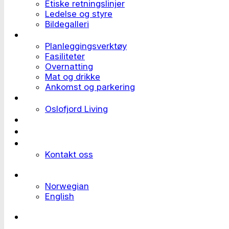
Etiske retningslinjer
Ledelse og styre
Bildegalleri
Planlegge et event
Planleggingsverktøy
Fasiliteter
Overnatting
Mat og drikke
Ankomst og parkering
Deltaker til et event
Oslofjord Living
Kundehistorier
Ledige stillinger
Send forespørsel
Kontakt oss
Languages
Norwegian
English