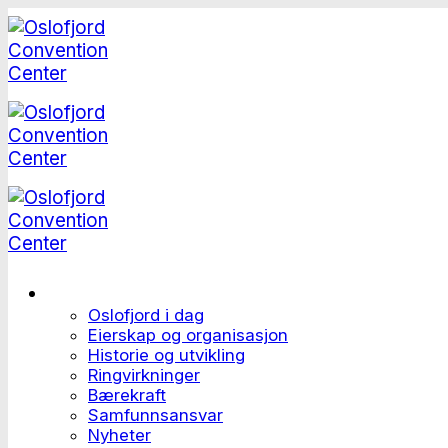
Skip
to
content
Dette er Oslofjord
Oslofjord i dag
Eierskap og organisasjon
Historie og utvikling
Ringvirkninger
Bærekraft
Samfunnsansvar
Nyheter